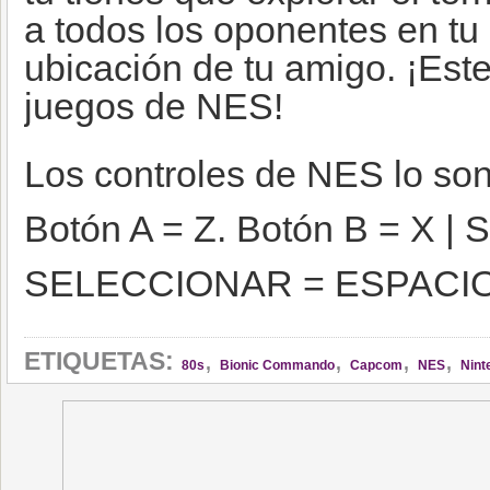
a todos los oponentes en tu
ubicación de tu amigo. ¡Est
juegos de NES!
Los controles de NES lo son
Botón A = Z. Botón B = X 
SELECCIONAR = ESPACI
,
,
,
,
ETIQUETAS:
80s
Bionic Commando
Capcom
NES
Nint