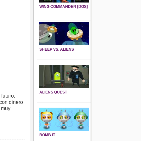
WING COMMANDER [DOS]
SHEEP VS. ALIENS
ALIENS QUEST
futuro,
con dinero
d muy
BOMB IT