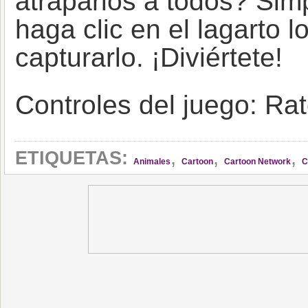
atraparlos a todos? Sim
haga clic en el lagarto 
capturarlo. ¡Diviértete!
Controles del juego: Ra
,
,
,
ETIQUETAS:
Animales
Cartoon
Cartoon Network
C