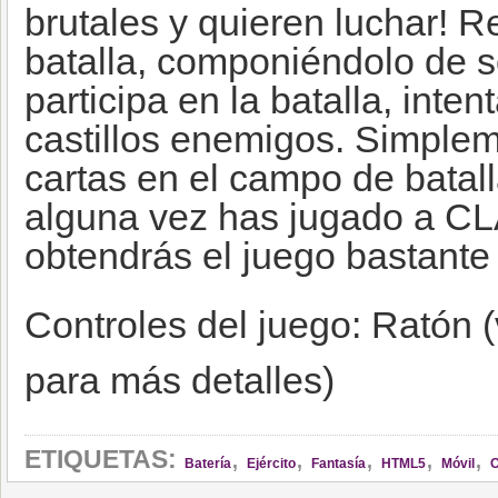
brutales y quieren luchar! 
batalla, componiéndolo de s
participa en la batalla, inten
castillos enemigos. Simplem
cartas en el campo de batall
alguna vez has jugado a 
obtendrás el juego bastante r
Controles del juego: Ratón (v
para más detalles)
,
,
,
,
,
ETIQUETAS:
Batería
Ejército
Fantasía
HTML5
Móvil
O