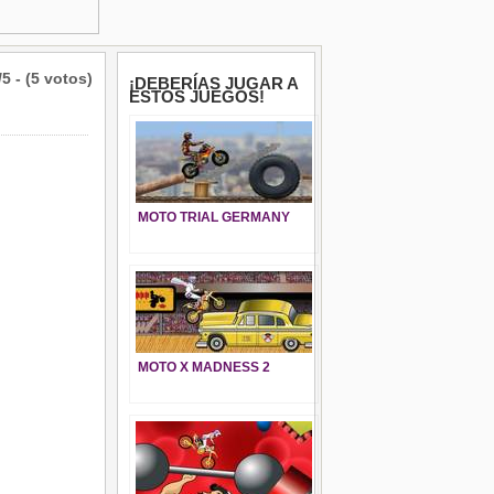
/5 - (5 votos)
¡DEBERÍAS JUGAR A
ESTOS JUEGOS!
MOTO TRIAL GERMANY
MOTO X MADNESS 2