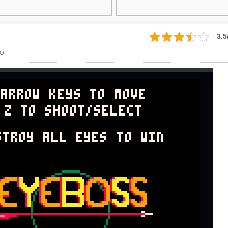
3.5
RO