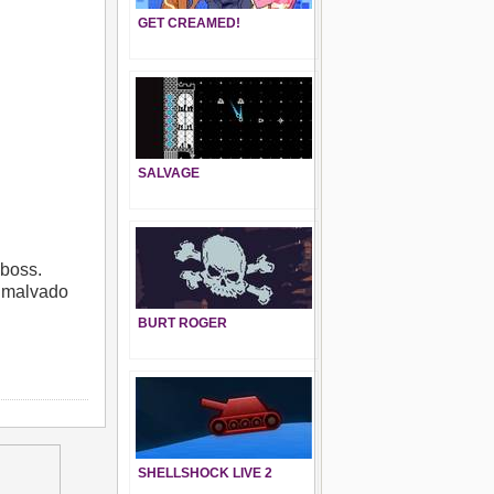
GET CREAMED!
SALVAGE
eboss.
l malvado
BURT ROGER
SHELLSHOCK LIVE 2