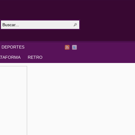
DEPORTES
ATAFORMA
RETRO