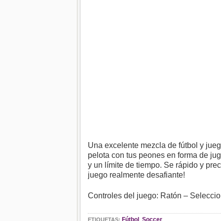
Una excelente mezcla de fútbol y jueg
pelota con tus peones en forma de jug
y un límite de tiempo. Se rápido y pre
juego realmente desafiante!
Controles del juego: Ratón – Seleccion
Fútbol
,
Soccer
ETIQUETAS: