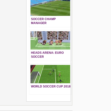
SOCCER CHAMP
MANAGER
HEADS ARENA: EURO
SOCCER
WORLD SOCCER CUP 2018