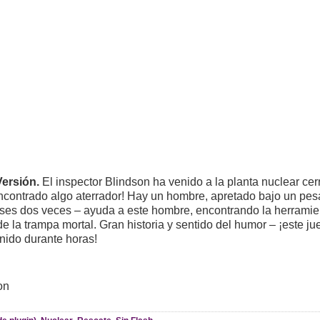
ersión.
El inspector Blindson ha venido a la planta nuclear ce
ncontrado algo aterrador! Hay un hombre, apretado bajo un pe
enses dos veces – ayuda a este hombre, encontrando la herrami
e la trampa mortal. Gran historia y sentido del humor – ¡este j
enido durante horas!
on