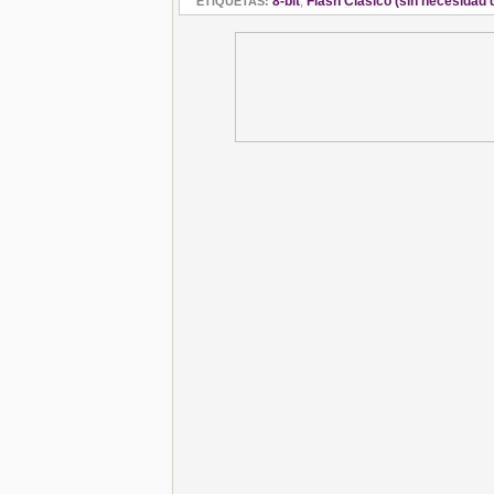
8-bit
,
Flash Clásico (sin necesidad d
ETIQUETAS: