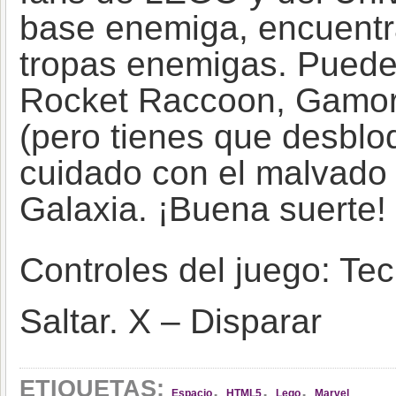
base enemiga, encuentr
tropas enemigas. Puede
Rocket Raccoon, Gamora
(pero tienes que desblo
cuidado con el malvado 
Galaxia. ¡Buena suerte!
Controles del juego: Tec
Saltar. X – Disparar
,
,
,
ETIQUETAS:
Espacio
HTML5
Lego
Marvel