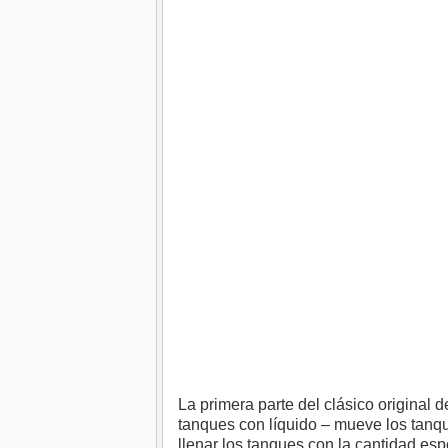
La primera parte del clásico original d
tanques con líquido – mueve los tanqu
llenar los tanques con la cantidad espe