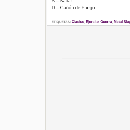
S – Saltar
D – Cañón de Fuego
Clásico
,
Ejército
,
Guerra
,
Metal Slu
ETIQUETAS: