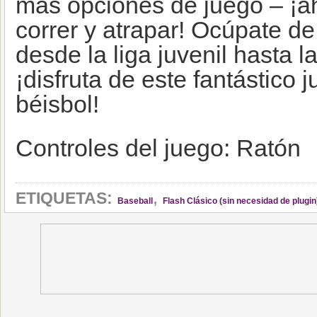
más opciones de juego – ¡a
correr y atrapar! Ocúpate de
desde la liga juvenil hasta l
¡disfruta de este fantástico
béisbol!
Controles del juego: Ratón
,
ETIQUETAS:
Baseball
Flash Clásico (sin necesidad de plugin