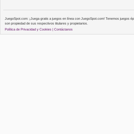
JuegoSpot.com: ¡Juega gratis a juegos en línea con JuegoSpot.com! Tenemos juegos épi
son propiedad de sus respectivos titulares y propietarios.
Política de Privacidad y Cookies |
Contáctanos