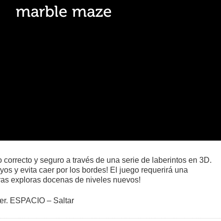
o correcto y seguro a través de una serie de laberintos en 3D.
os y evita caer por los bordes! El juego requerirá una
tras exploras docenas de niveles nuevos!
er. ESPACIO – Saltar