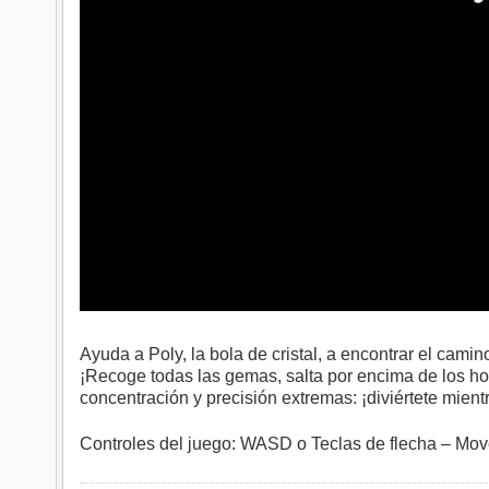
Ayuda a Poly, la bola de cristal, a encontrar el camin
¡Recoge todas las gemas, salta por encima de los hoy
concentración y precisión extremas: ¡diviértete mien
Controles del juego: WASD o Teclas de flecha – Mov