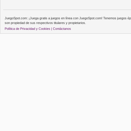
JuegoSpot.com: ¡Juega gratis a juegos en línea con JuegoSpot.com! Tenemos juegos épi
son propiedad de sus respectivos titulares y propietarios.
Política de Privacidad y Cookies |
Contáctanos