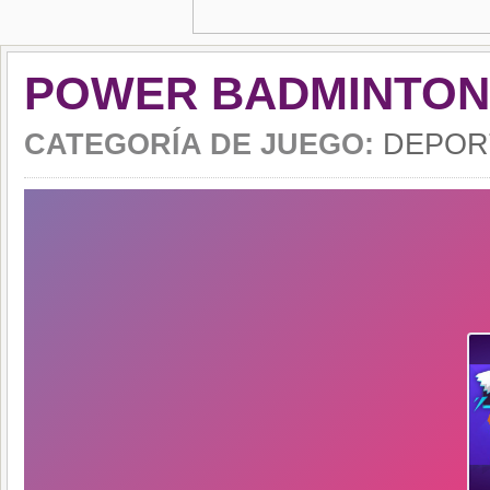
POWER BADMINTON
CATEGORÍA DE JUEGO:
DEPOR