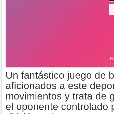
Un fantástico juego de 
aficionados a este depo
movimientos y trata de g
el oponente controlado 