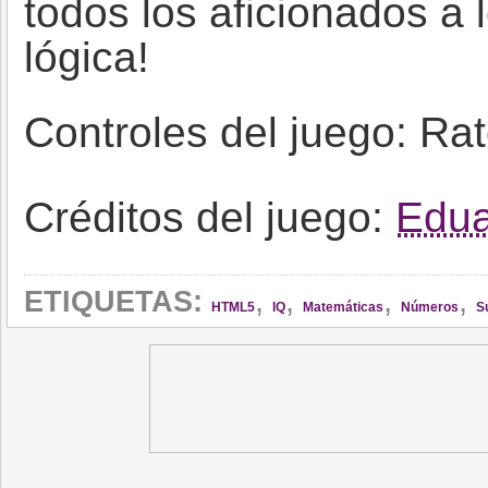
todos los aficionados a
lógica!
Controles del juego: Ra
Créditos del juego:
Edua
,
,
,
,
ETIQUETAS:
HTML5
IQ
Matemáticas
Números
S