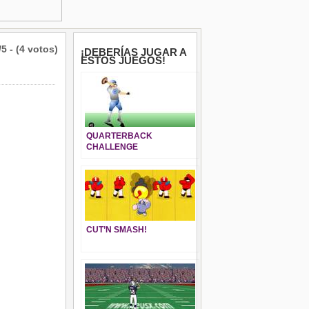
/5 - (4 votos)
¡DEBERÍAS JUGAR A
ESTOS JUEGOS!
QUARTERBACK
CHALLENGE
CUT’N SMASH!