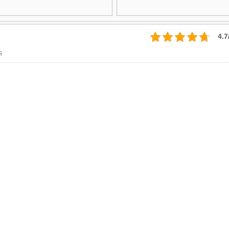
4.7
S