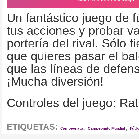
Un fantástico juego de fú
tus acciones y probar va
portería del rival. Sólo t
que quieres pasar el bal
que las líneas de defen
¡Mucha diversión!
Controles del juego: Ra
,
,
ETIQUETAS:
Campeonato
Campeonato Mundial
Fútb