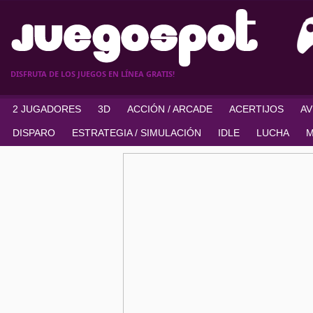
DISFRUTA DE LOS JUEGOS EN LÍNEA GRATIS!
2 JUGADORES
3D
ACCIÓN / ARCADE
ACERTIJOS
A
DISPARO
ESTRATEGIA / SIMULACIÓN
IDLE
LUCHA
M