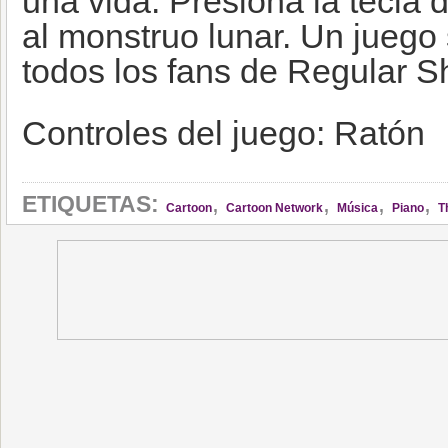
una vida. Presiona la tecla 
al monstruo lunar. Un juego 
todos los fans de Regular S
Controles del juego: Ratón
,
,
,
,
ETIQUETAS:
Cartoon
Cartoon Network
Música
Piano
T