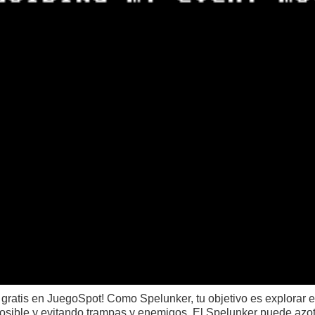
 gratis en JuegoSpot! Como Spelunker, tu objetivo es explorar e
osible y evitando trampas y enemigos. El Spelunker puede azota