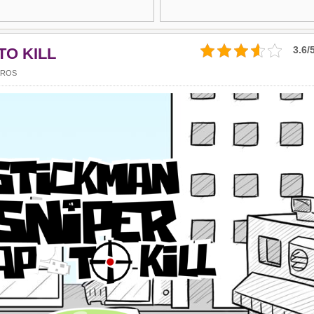
3.6/
TO KILL
AROS