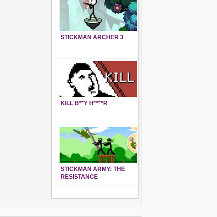
STICKMAN ARCHER 3
KILL B**Y H****R
STICKMAN ARMY: THE
RESISTANCE