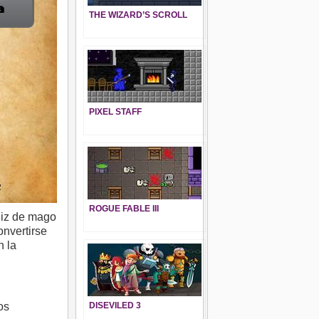
THE WIZARD’S SCROLL
PIXEL STAFF
ROGUE FABLE III
diz de mago
onvertirse
n la
os
DISEVILED 3