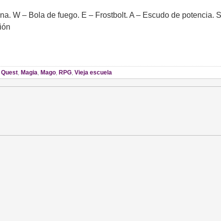
ana. W – Bola de fuego. E – Frostbolt. A – Escudo de potencia. S
ión
 Quest
,
Magia
,
Mago
,
RPG
,
Vieja escuela