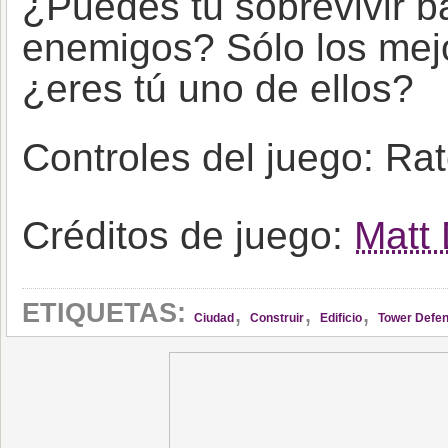
¿Puedes tú sobrevivir ba
enemigos? Sólo los mej
¿eres tú uno de ellos?
Controles del juego: Ra
Créditos de juego:
Matt 
,
,
,
ETIQUETAS:
Ciudad
Construir
Edificio
Tower Defe