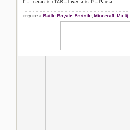
F – Interacción TAB – Inventario. P – Pausa
Battle Royale
,
Fortnite
,
Minecraft
,
Multi
ETIQUETAS: