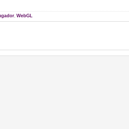
jugador
,
WebGL