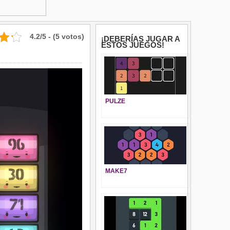
4.2/5 - (5 votos)
¡DEBERÍAS JUGAR A
ESTOS JUEGOS!
PULZE
MAKE7