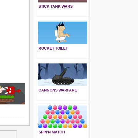
STICK TANK WARS
ROCKET TOILET
CANNONS WARFARE
SPIN’N MATCH