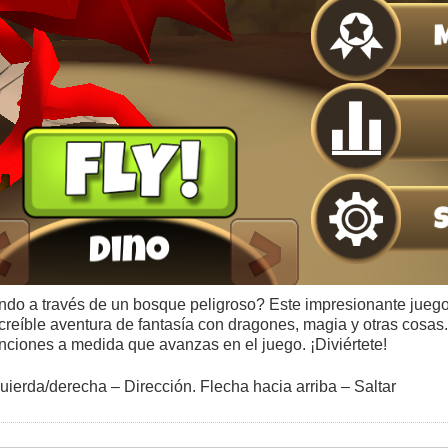
ando a través de un bosque peligroso? Este impresionante juego
 increíble aventura de fantasía con dragones, magia y otras cosa
nciones a medida que avanzas en el juego. ¡Diviértete!
uierda/derecha – Dirección. Flecha hacia arriba – Saltar