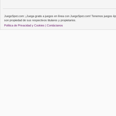
JuegoSpot.com: ¡Juega gratis a juegos en línea con JuegoSpot.com! Tenemos juegos épi
son propiedad de sus respectivos titulares y propietarios.
Política de Privacidad y Cookies |
Contáctanos