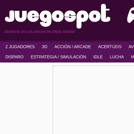
DISFRUTA DE LOS JUEGOS EN LÍNEA GRATIS!
2 JUGADORES
3D
ACCIÓN / ARCADE
ACERTIJOS
A
DISPARO
ESTRATEGIA / SIMULACIÓN
IDLE
LUCHA
M