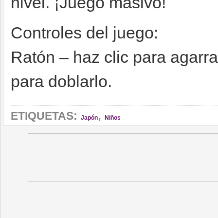
nivel. ¡Juego masivo!
Controles del juego:
Ratón – haz clic para agarrar
para doblarlo.
,
ETIQUETAS:
Japón
Niños