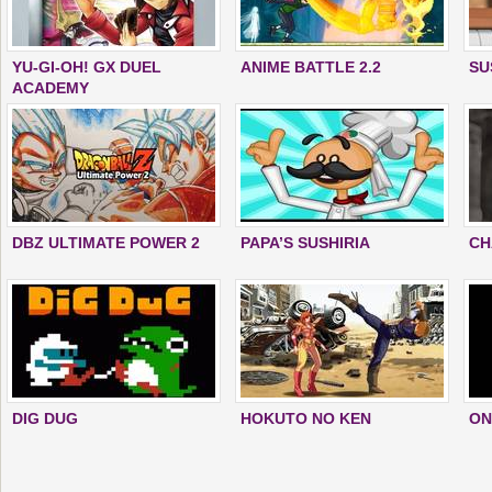
YU-GI-OH! GX DUEL
ANIME BATTLE 2.2
SU
ACADEMY
DBZ ULTIMATE POWER 2
PAPA’S SUSHIRIA
CH
DIG DUG
HOKUTO NO KEN
ON