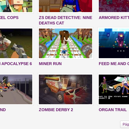
XEL COPS
ZS DEAD DETECTIVE: NINE
ARMORED KIT
DEATHS CAT
N APOCALYPSE 6
MINER RUN
FEED ME AND 
IND
ZOMBIE DERBY 2
ORGAN TRAIL
Pág