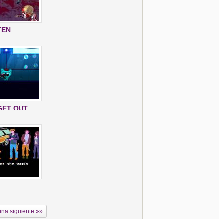
TEN
GET OUT
ina siguiente »»