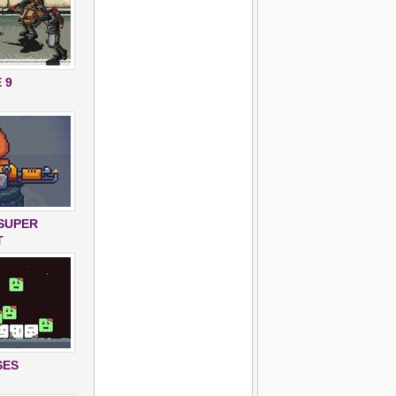
 9
SUPER
T
SES