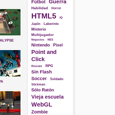
Guerra
Fútbol
Habilidad
Horror
HTML5
IQ
Laberinto
Japón
Misterio
Multijugador
Negocios
NES
ALYPSE
Nintendo
Pixel
Point and
Click
RPG
Rescate
Sin Flash
Soccer
Soldado
PA
Stickman
Sólo Ratón
Vieja escuela
WebGL
Zombie