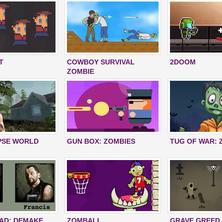
T
COWBOY SURVIVAL
2DOOM
ZOMBIE
PSE WORLD
GUN BOX: ZOMBIES
TUG OF WAR: 
EAD: DEMAKE
ZOMBALL
GRAVE GREED