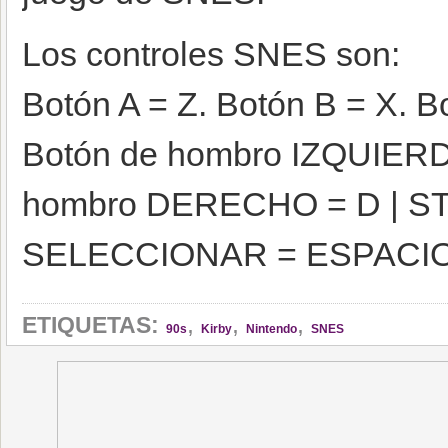
Los controles SNES son:
Botón A = Z. Botón B = X. B
Botón de hombro IZQUIERD
hombro DERECHO = D | S
SELECCIONAR = ESPACI
,
,
,
ETIQUETAS:
90s
Kirby
Nintendo
SNES