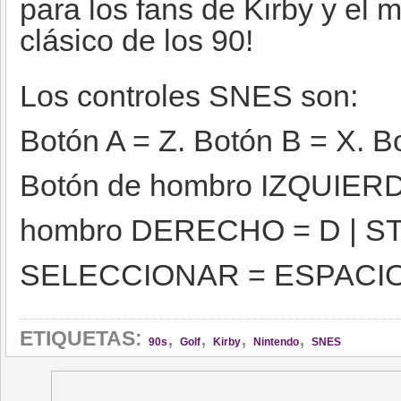
para los fans de Kirby y el mi
clásico de los 90!
Los controles SNES son:
Botón A = Z. Botón B = X. B
Botón de hombro IZQUIERD
hombro DERECHO = D | S
SELECCIONAR = ESPACI
,
,
,
,
ETIQUETAS:
90s
Golf
Kirby
Nintendo
SNES