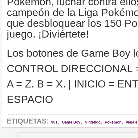
Pokémon, luchar contra ellos
campeón de la Liga Pokémon
que desbloquear los 150 Po
juego. ¡Diviértete!
Los botones de Game Boy l
CONTROL DIRECCIONAL =
A = Z. B = X. | INICIO =
ESPACIO
,
,
,
,
ETIQUETAS:
90s
Game Boy
Nintendo
Pokemon
Vieja 