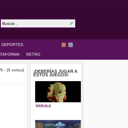
DEPORTES
ATAFORMA
RETRO
/5 - (5 votos)
¡DEBERÍAS JUGAR A
ESTOS JUEGOS!
REBUILD