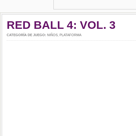
RED BALL 4: VOL. 3
CATEGORÍA DE JUEGO:
NIÑOS
,
PLATAFORMA