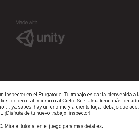
n inspector en el Purgatorio. Tu trabajo es dar la bienvenida a 
ir si deben ir al Infierno o al Cielo. Si el alma tiene más pecad
rario…. ya sabes, hay un enorme y ardiente lugar debajo que ace
¡Disfruta de tu nuevo trabajo, inspector!
Mira el tutorial en el juego para más detalles.