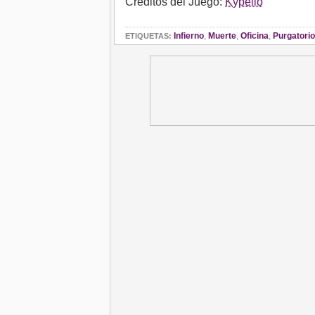
Créditos del Juego:
Kypello
Infierno
,
Muerte
,
Oficina
,
Purgatorio
ETIQUETAS: