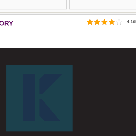
4.1/
TORY