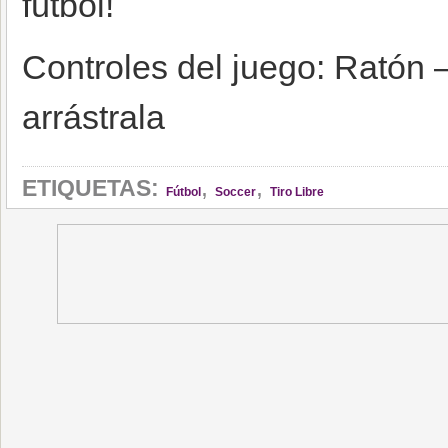
fútbol!
Controles del juego: Ratón –
arrástrala
,
,
ETIQUETAS:
Fútbol
Soccer
Tiro Libre