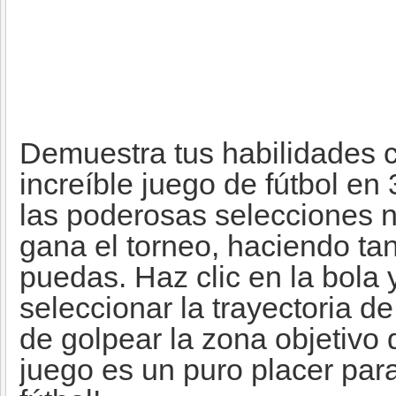
Demuestra tus habilidades co
increíble juego de fútbol e
las poderosas selecciones 
gana el torneo, haciendo tan
puedas. Haz clic en la bola 
seleccionar la trayectoria de 
de golpear la zona objetivo 
juego es un puro placer para