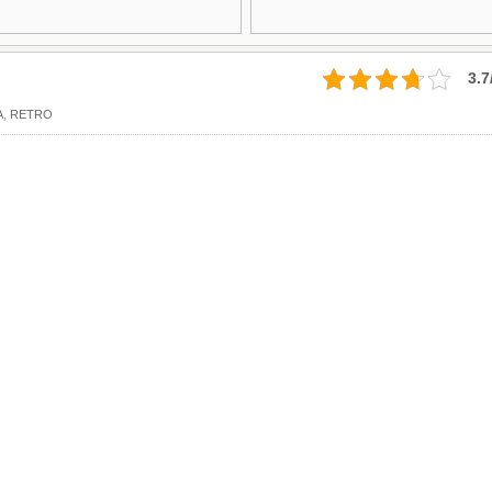
3.7
A
,
RETRO