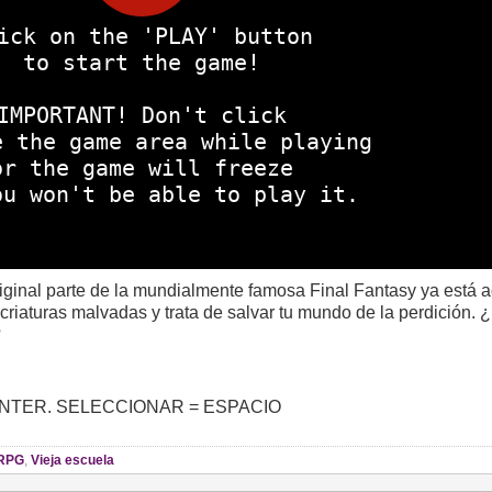
riginal parte de la mundialmente famosa Final Fantasy ya está a
 criaturas malvadas y trata de salvar tu mundo de la perdición. ¿
?
 = ENTER. SELECCIONAR = ESPACIO
RPG
,
Vieja escuela