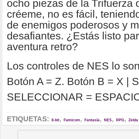
ocho piezas de la Trifuerza 
créeme, no es fácil, teniend
de enemigos poderosos y m
desafiantes. ¿Estás listo p
aventura retro?
Los controles de NES lo son
Botón A = Z. Botón B = X 
SELECCIONAR = ESPACI
,
,
,
,
,
ETIQUETAS:
8-bit
Famicom
Fantasía
NES
RPG
Zelda