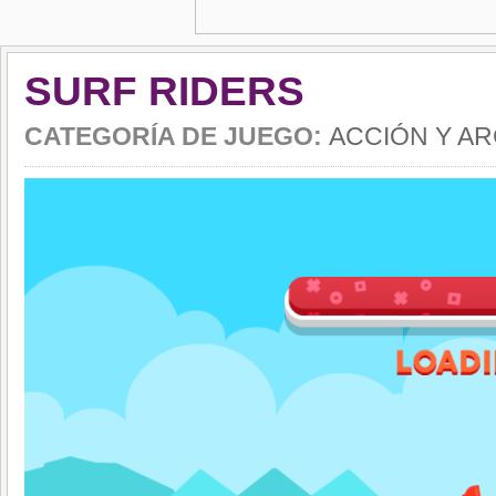
SURF RIDERS
CATEGORÍA DE JUEGO:
ACCIÓN Y A