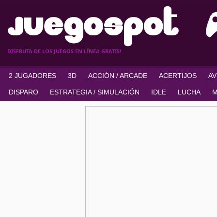
DISFRUTA DE LOS JUEGOS EN LÍNEA GRATIS!
2 JUGADORES
3D
ACCIÓN / ARCADE
ACERTIJOS
A
DISPARO
ESTRATEGIA / SIMULACIÓN
IDLE
LUCHA
M