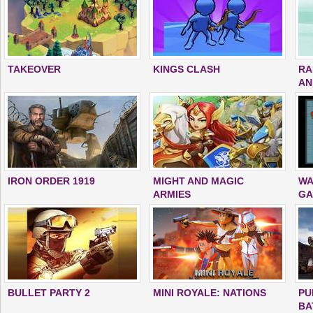
TAKEOVER
KINGS CLASH
RA
AN
IRON ORDER 1919
MIGHT AND MAGIC
WA
ARMIES
GA
BULLET PARTY 2
MINI ROYALE: NATIONS
PU
BA