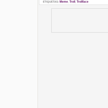
Meme
,
Troll
,
Trollface
ETIQUETAS: